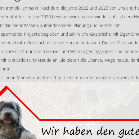
f dem Immobilienmarkt! Nachdem die Jahre 2022 und 2023 von Unsicher
ieder stabiler. Im Jahr 2025 bewegen wir uns nun wieder auf stabilem 
ert das mehr Wissen, Aufmerksamkeit, Planung und Sensibilität.
iele spannende Projekte begleiten und zahlreiche Gespräche mit Eigentü
sammenarbeit möchte ich mich von Herzen bedanken. Dieses Miteinander 
nzen Jahre nicht nur durch Häuser und Wohnungen gegangen sind, sonde
t Motivation und Freude an. Sie bieten die Chance, Wege neu zu denke
ühren.
, schöne Momente im Kreis Ihrer Liebsten und einen guten, zuversichtli