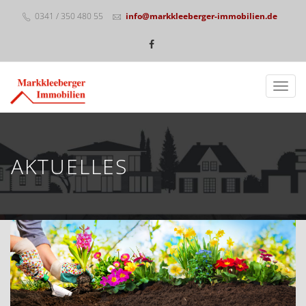
0341 / 350 480 55
info@markkleeberger-immobilien.de
Navig
AKTUELLES