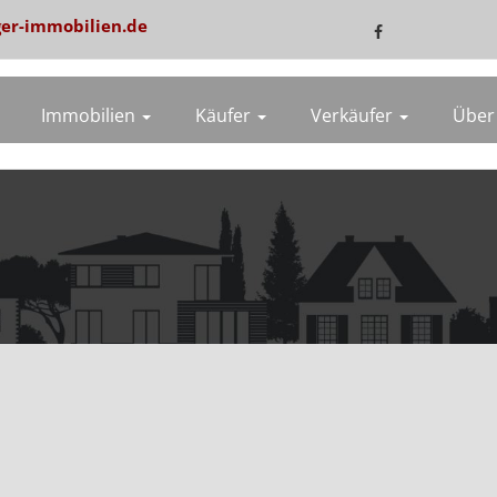
er-immobilien.de
Immobilien
Käufer
Verkäufer
Über