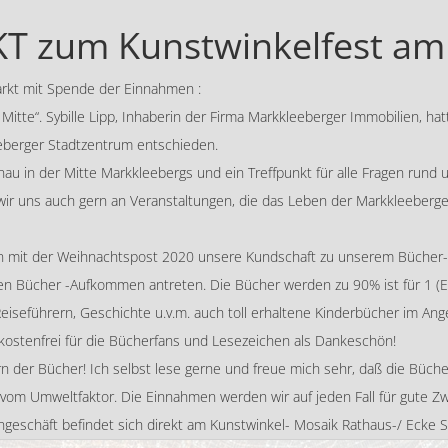
 zum Kunstwinkelfest am 
arkt mit Spende der Einnahmen :
Mitte“. Sybille Lipp, Inhaberin der Firma Markkleeberger Immobilien, hatt
eberger Stadtzentrum entschieden.
nau in der Mitte Markkleebergs und ein Treffpunkt für alle Fragen ru
 wir uns auch gern an Veranstaltungen, die das Leben der Markkleeberger
on mit der Weihnachtspost 2020 unsere Kundschaft zu unserem Bücher-F
hen Bücher -Aufkommen antreten. Die Bücher werden zu 90% ist für 1 
eiseführern, Geschichte u.v.m. auch toll erhaltene Kinderbücher im An
 kostenfrei für die Bücherfans und Lesezeichen als Dankeschön!
n der Bücher! Ich selbst lese gerne und freue mich sehr, daß die Büch
om Umweltfaktor. Die Einnahmen werden wir auf jeden Fall für gute Zwe
chäft befindet sich direkt am Kunstwinkel- Mosaik Rathaus-/ Ecke S