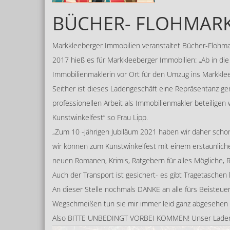
BÜCHER- FLOHMARKT
Markkleeberger Immobilien veranstaltet Bücher-Flohm
2017 hieß es für Markkleeberger Immobilien: „Ab in die 
Immobilienmaklerin vor Ort für den Umzug ins Markkle
Seither ist dieses Ladengeschäft eine Repräsentanz ge
professionellen Arbeit als Immobilienmakler beteiligen
Kunstwinkelfest“ so Frau Lipp.
„Zum 10 -jährigen Jubiläum 2021 haben wir daher sch
wir können zum Kunstwinkelfest mit einem erstaunlic
neuen Romanen, Krimis, Ratgebern für alles Mögliche, R
Auch der Transport ist gesichert- es gibt Tragetaschen
An dieser Stelle nochmals DANKE an alle fürs Beisteuer
Wegschmeißen tun sie mir immer leid ganz abgesehen v
Also BITTE UNBEDINGT VORBEI KOMMEN! Unser Ladenges