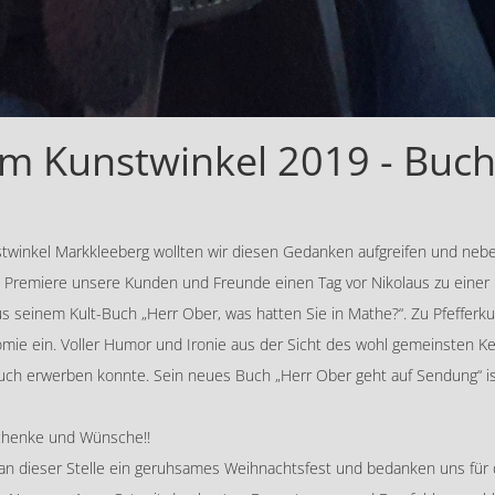
 Kunstwinkel 2019 - Buch
twinkel Markkleeberg wollten wir diesen Gedanken aufgreifen und nebe
s Premiere unsere Kunden und Freunde einen Tag vor Nikolaus zu einer
aus seinem Kult-Buch „Herr Ober, was hatten Sie in Mathe?“. Zu Pfefferk
mie ein. Voller Humor und Ironie aus der Sicht des wohl gemeinsten Kel
uch erwerben konnte. Sein neues Buch „Herr Ober geht auf Sendung“ ist
chenke und Wünsche!!
r an dieser Stelle ein geruhsames Weihnachtsfest und bedanken uns für