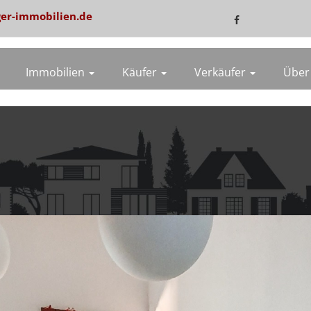
er-immobilien.de
Immobilien
Käufer
Verkäufer
Über