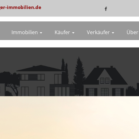
er-immobilien.de
Immobilien
Käufer
Verkäufer
Über