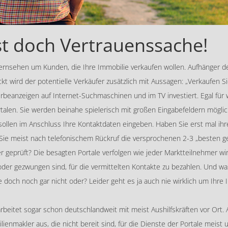
st doch Vertrauenssache!
rnsehen um Kunden, die Ihre Immobilie verkaufen wollen. Aufhänger de
ckt wird der potentielle Verkäufer zusätzlich mit Aussagen: „Verkaufen S
erbeanzeigen auf Internet-Suchmaschinen und im TV investiert. Egal für
alen. Sie werden beinahe spielerisch mit großen Eingabefeldern mögli
sollen im Anschluss Ihre Kontaktdaten eingeben. Haben Sie erst mal ih
e meist nach telefonischem Rückruf die versprochenen 2-3 „besten ge
geprüft? Die besagten Portale verfolgen wie jeder Marktteilnehmer wirt
der gezwungen sind, für die vermittelten Kontakte zu bezahlen. Und was
 doch noch gar nicht oder? Leider geht es ja auch nie wirklich um Ihre
arbeitet sogar schon deutschlandweit mit meist Aushilfskräften vor Ort.
ilienmakler aus, die nicht bereit sind, für die Dienste der Portale mei