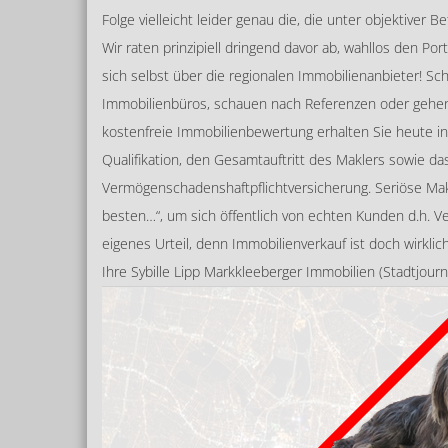
Folge vielleicht leider genau die, die unter objektiver 
Wir raten prinzipiell dringend davor ab, wahllos den Po
sich selbst über die regionalen Immobilienanbieter! Sc
Immobilienbüros, schauen nach Referenzen oder gehen 
kostenfreie Immobilienbewertung erhalten Sie heute in 
Qualifikation, den Gesamtauftritt des Maklers sowie d
Vermögenschadenshaftpflichtversicherung. Seriöse Ma
besten…“, um sich öffentlich von echten Kunden d.h. Ve
eigenes Urteil, denn Immobilienverkauf ist doch wirkli
Ihre Sybille Lipp Markkleeberger Immobilien (Stadtjou